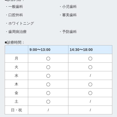
・一般歯科
・小児歯科
・口腔外科
・審美歯科
・ホワイトニング
・歯周病治療
・予防歯科
■診療時間：
9:00〜13:00
14:30〜18:00
月
◯
◯
火
◯
◯
水
◯
/
木
◯
◯
金
◯
◯
土
◯
/
日・祝
/
/