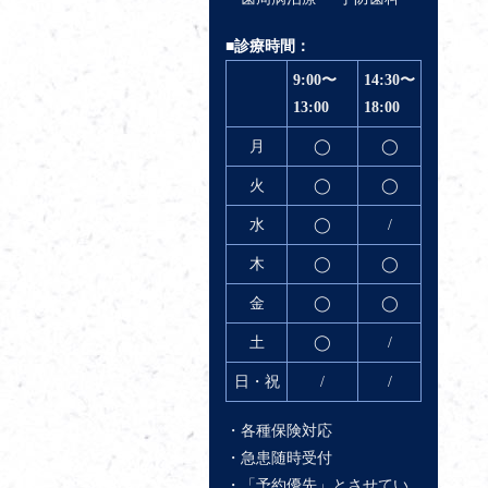
■診療時間：
9:00〜
14:30〜
13:00
18:00
月
◯
◯
火
◯
◯
水
◯
/
木
◯
◯
金
◯
◯
土
◯
/
日・祝
/
/
・各種保険対応
・急患随時受付
・「予約優先」とさせてい