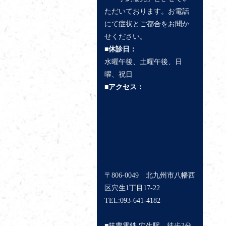
ただいております。お電話
にて症状とご都合をお聞か
せください。
■休診日：
水曜午後、土曜午後、日
曜、祝日
■アクセス：
〒806-0049 北九州市八幡西
区穴生1丁目17-22
TEL:
093-641-4182
■筑豊電鉄 穴生駅 徒歩3分