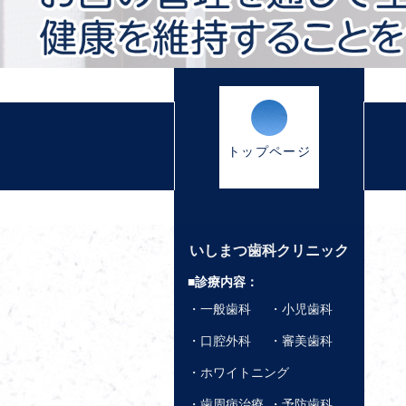
トップページ
いしまつ歯科クリニック
■診療内容：
・一般歯科
・小児歯科
・口腔外科
・審美歯科
・ホワイトニング
・歯周病治療
・予防歯科