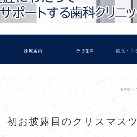
診療案内
予防歯科
院長・ス
HOME
≫
初お披露目のクリスマス